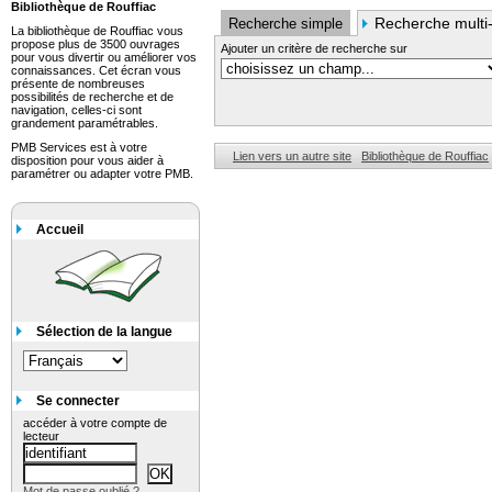
Bibliothèque de Rouffiac
Recherche multi-
Recherche simple
La bibliothèque de Rouffiac vous
propose plus de 3500 ouvrages
Ajouter un critère de recherche sur
pour vous divertir ou améliorer vos
connaissances. Cet écran vous
présente de nombreuses
possibilités de recherche et de
navigation, celles-ci sont
grandement paramétrables.
PMB Services est à votre
Lien vers un autre site
Bibliothèque de Rouffiac
disposition pour vous aider à
paramétrer ou adapter votre PMB.
Accueil
Sélection de la langue
Se connecter
accéder à votre compte de
lecteur
Mot de passe oublié ?