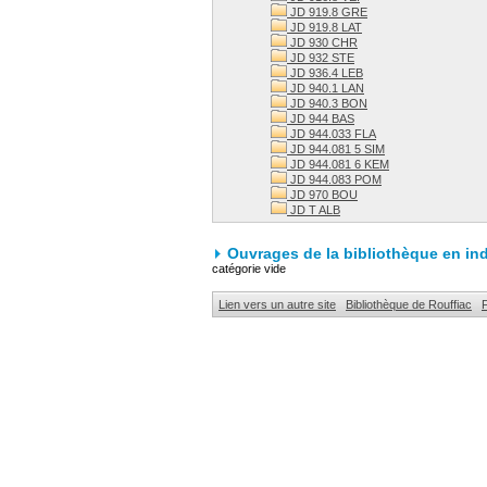
JD 919.8 GRE
JD 919.8 LAT
JD 930 CHR
JD 932 STE
JD 936.4 LEB
JD 940.1 LAN
JD 940.3 BON
JD 944 BAS
JD 944.033 FLA
JD 944.081 5 SIM
JD 944.081 6 KEM
JD 944.083 POM
JD 970 BOU
JD T ALB
Ouvrages de la bibliothèque en in
catégorie vide
Lien vers un autre site
Bibliothèque de Rouffiac