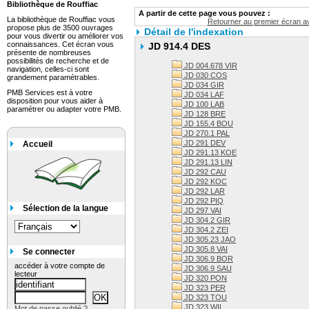
Bibliothèque de Rouffiac
A partir de cette page vous pouvez :
La bibliothèque de Rouffiac vous
Retourner au premier écran av
propose plus de 3500 ouvrages
Détail de l'indexation
pour vous divertir ou améliorer vos
connaissances. Cet écran vous
JD 914.4 DES
présente de nombreuses
possibilités de recherche et de
JD 004.678 VIR
navigation, celles-ci sont
JD 030 COS
grandement paramétrables.
JD 034 GIR
PMB Services est à votre
JD 034 LAF
disposition pour vous aider à
JD 100 LAB
paramétrer ou adapter votre PMB.
JD 128 BRE
JD 155.4 BOU
JD 270.1 PAL
JD 291 DEV
Accueil
JD 291.13 KOE
JD 291.13 LIN
JD 292 CAU
JD 292 KOC
JD 292 LAR
JD 292 PIQ
Sélection de la langue
JD 297 VAI
JD 304.2 GIR
JD 304.2 ZEI
JD 305.23 JAO
JD 305.8 VAI
Se connecter
JD 306.9 BOR
accéder à votre compte de
JD 306.9 SAU
lecteur
JD 320 PON
JD 323 PER
JD 323 TOU
JD 323 WIL
Mot de passe oublié ?