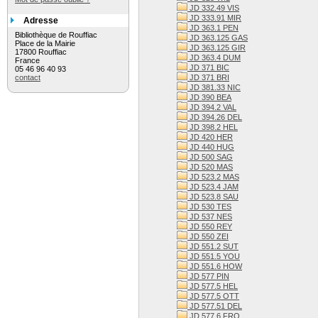
JD 332.49 VIS
JD 333.91 MIR
Adresse
JD 363.1 PEN
Bibliothèque de Rouffiac
JD 363.125 GAS
Place de la Mairie
JD 363.125 GIR
17800 Rouffiac
JD 363.4 DUM
France
JD 371 BIC
05 46 96 40 93
contact
JD 371 BRI
JD 381.33 NIC
JD 390 BEA
JD 394.2 VAL
JD 394.26 DEL
JD 398.2 HEL
JD 420 HER
JD 440 HUG
JD 500 SAG
JD 520 MAS
JD 523.2 MAS
JD 523.4 JAM
JD 523.8 SAU
JD 530 TES
JD 537 NES
JD 550 REY
JD 550 ZEI
JD 551.2 SUT
JD 551.5 YOU
JD 551.6 HOW
JD 577 PIN
JD 577.5 HEL
JD 577.5 OTT
JD 577.51 DEL
JD 577.6 FRO