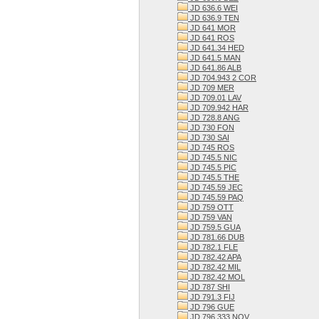
JD 636.6 WEI
JD 636.9 TEN
JD 641 MOR
JD 641 ROS
JD 641.34 HED
JD 641.5 MAN
JD 641.86 ALB
JD 704.943 2 COR
JD 709 MER
JD 709.01 LAV
JD 709.942 HAR
JD 728.8 ANG
JD 730 FON
JD 730 SAI
JD 745 ROS
JD 745.5 NIC
JD 745.5 PIC
JD 745.5 THE
JD 745.59 JEC
JD 745.59 PAQ
JD 759 OTT
JD 759 VAN
JD 759.5 GUA
JD 781.66 DUB
JD 782.1 FLE
JD 782.42 APA
JD 782.42 MIL
JD 782.42 MOL
JD 787 SHI
JD 791.3 FIJ
JD 796 GUE
JD 796.333 NOV