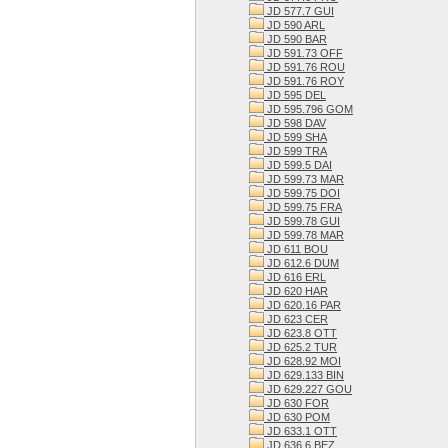
JD 577.7 GUI
JD 590 ARL
JD 590 BAR
JD 591.73 OFF
JD 591.76 ROU
JD 591.76 ROY
JD 595 DEL
JD 595.796 GOM
JD 598 DAV
JD 599 SHA
JD 599 TRA
JD 599.5 DAI
JD 599.73 MAR
JD 599.75 DOI
JD 599.75 FRA
JD 599.78 GUI
JD 599.78 MAR
JD 611 BOU
JD 612.6 DUM
JD 616 ERL
JD 620 HAR
JD 620.16 PAR
JD 623 CER
JD 623.8 OTT
JD 625.2 TUR
JD 628.92 MOI
JD 629.133 BIN
JD 629.227 GOU
JD 630 FOR
JD 630 POM
JD 633.1 OTT
JD 636.6 BEZ