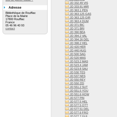
JD 332.49 VIS
JD 333.91 MIR
Adresse
JD 363.1 PEN
Bibliothèque de Rouffiac
JD 363.125 GAS
Place de la Mairie
JD 363.125 GIR
17800 Rouffiac
JD 363.4 DUM
France
JD 371 BIC
05 46 96 40 93
contact
JD 371 BRI
JD 390 BEA
JD 394.2 VAL
JD 394.26 DEL
JD 398.2 HEL
JD 420 HER
JD 440 HUG
JD 500 SAG
JD 520 MAS
JD 523.2 MAS
JD 523.4 JAM
JD 523.8 SAU
JD 530 TES
JD 537 NES
JD 550 REY
JD 550 ZEI
JD 551.2 SUT
JD 551.5 YOU
JD 551.6 HOW
JD 577 PIN
JD 577.5 HEL
JD 577.5 OTT
JD 577.51 DEL
JD 577.6 FRO
JD 577.7 GUI