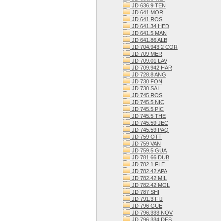
JD 636.9 TEN
JD 641 MOR
JD 641 ROS
JD 641.34 HED
JD 641.5 MAN
JD 641.86 ALB
JD 704.943 2 COR
JD 709 MER
JD 709.01 LAV
JD 709.942 HAR
JD 728.8 ANG
JD 730 FON
JD 730 SAI
JD 745 ROS
JD 745.5 NIC
JD 745.5 PIC
JD 745.5 THE
JD 745.59 JEC
JD 745.59 PAQ
JD 759 OTT
JD 759 VAN
JD 759.5 GUA
JD 781.66 DUB
JD 782.1 FLE
JD 782.42 APA
JD 782.42 MIL
JD 782.42 MOL
JD 787 SHI
JD 791.3 FIJ
JD 796 GUE
JD 796.333 NOV
JD 796.334 DES