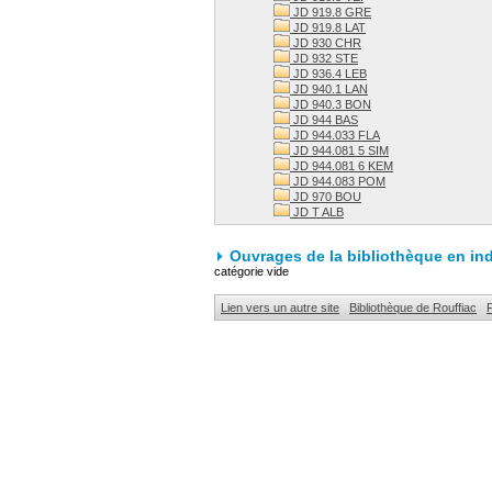
JD 919.8 GRE
JD 919.8 LAT
JD 930 CHR
JD 932 STE
JD 936.4 LEB
JD 940.1 LAN
JD 940.3 BON
JD 944 BAS
JD 944.033 FLA
JD 944.081 5 SIM
JD 944.081 6 KEM
JD 944.083 POM
JD 970 BOU
JD T ALB
Ouvrages de la bibliothèque en in
catégorie vide
Lien vers un autre site
Bibliothèque de Rouffiac