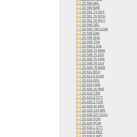
JD 590 ARL
JD 590 BAR
JD 591.73 OFF
JD 591.76 ROU
JD 591.76 ROY
JD 595 DEL
JD 595.796 GOM
JD 598 DAV
JD 599 SHA
JD 599 TRA
JD 599.5 DAI
JD 599.73 MAR
JD 599.75 DOI
JD 599.75 FRA
JD 599.78 GUI
JD 599.78 MAR
JD 611 BOU
JD 612.6 DUM
JD 616 ERL
JD 620 HAR
JD 620.16 PAR
JD 623 CER
JD 623.8 OTT
JD 625.2 TUR
JD 628.92 MOI
JD 629.133 BIN
JD 629.227 GOU
JD 630 FOR
JD 630 POM
JD 633.1 OTT
JD 636.6 BEZ
JD 636.6 WEI