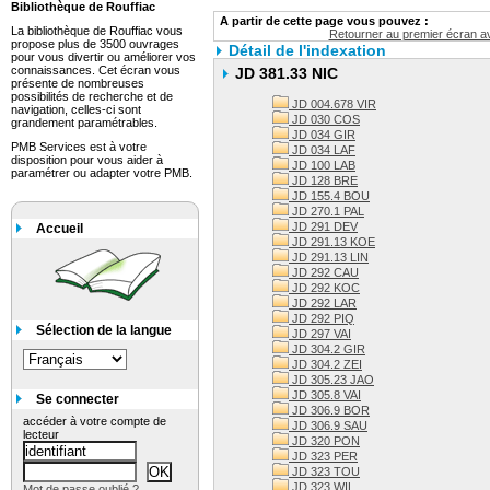
Bibliothèque de Rouffiac
A partir de cette page vous pouvez :
La bibliothèque de Rouffiac vous
Retourner au premier écran av
propose plus de 3500 ouvrages
Détail de l'indexation
pour vous divertir ou améliorer vos
connaissances. Cet écran vous
JD 381.33 NIC
présente de nombreuses
possibilités de recherche et de
JD 004.678 VIR
navigation, celles-ci sont
JD 030 COS
grandement paramétrables.
JD 034 GIR
PMB Services est à votre
JD 034 LAF
disposition pour vous aider à
JD 100 LAB
paramétrer ou adapter votre PMB.
JD 128 BRE
JD 155.4 BOU
JD 270.1 PAL
JD 291 DEV
Accueil
JD 291.13 KOE
JD 291.13 LIN
JD 292 CAU
JD 292 KOC
JD 292 LAR
JD 292 PIQ
Sélection de la langue
JD 297 VAI
JD 304.2 GIR
JD 304.2 ZEI
JD 305.23 JAO
JD 305.8 VAI
Se connecter
JD 306.9 BOR
accéder à votre compte de
JD 306.9 SAU
lecteur
JD 320 PON
JD 323 PER
JD 323 TOU
JD 323 WIL
Mot de passe oublié ?