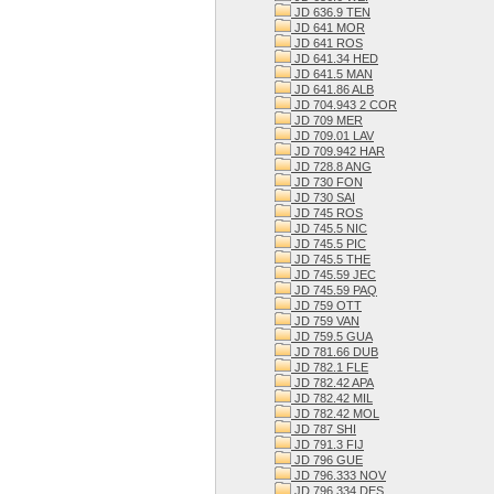
JD 636.9 TEN
JD 641 MOR
JD 641 ROS
JD 641.34 HED
JD 641.5 MAN
JD 641.86 ALB
JD 704.943 2 COR
JD 709 MER
JD 709.01 LAV
JD 709.942 HAR
JD 728.8 ANG
JD 730 FON
JD 730 SAI
JD 745 ROS
JD 745.5 NIC
JD 745.5 PIC
JD 745.5 THE
JD 745.59 JEC
JD 745.59 PAQ
JD 759 OTT
JD 759 VAN
JD 759.5 GUA
JD 781.66 DUB
JD 782.1 FLE
JD 782.42 APA
JD 782.42 MIL
JD 782.42 MOL
JD 787 SHI
JD 791.3 FIJ
JD 796 GUE
JD 796.333 NOV
JD 796.334 DES