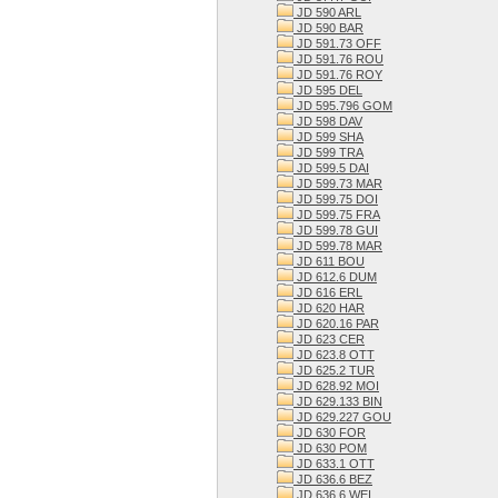
JD 590 ARL
JD 590 BAR
JD 591.73 OFF
JD 591.76 ROU
JD 591.76 ROY
JD 595 DEL
JD 595.796 GOM
JD 598 DAV
JD 599 SHA
JD 599 TRA
JD 599.5 DAI
JD 599.73 MAR
JD 599.75 DOI
JD 599.75 FRA
JD 599.78 GUI
JD 599.78 MAR
JD 611 BOU
JD 612.6 DUM
JD 616 ERL
JD 620 HAR
JD 620.16 PAR
JD 623 CER
JD 623.8 OTT
JD 625.2 TUR
JD 628.92 MOI
JD 629.133 BIN
JD 629.227 GOU
JD 630 FOR
JD 630 POM
JD 633.1 OTT
JD 636.6 BEZ
JD 636.6 WEI