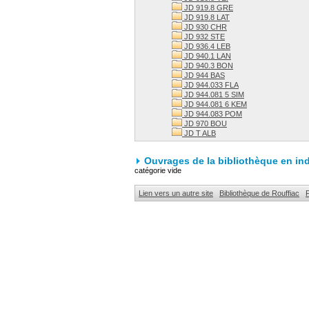
JD 919.8 GRE
JD 919.8 LAT
JD 930 CHR
JD 932 STE
JD 936.4 LEB
JD 940.1 LAN
JD 940.3 BON
JD 944 BAS
JD 944.033 FLA
JD 944.081 5 SIM
JD 944.081 6 KEM
JD 944.083 POM
JD 970 BOU
JD T ALB
Ouvrages de la bibliothèque en in
catégorie vide
Lien vers un autre site
Bibliothèque de Rouffiac