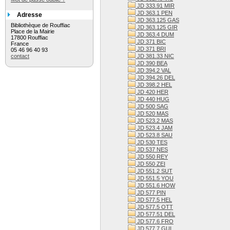
JD 333.91 MIR
JD 363.1 PEN
Adresse
JD 363.125 GAS
Bibliothèque de Rouffiac
JD 363.125 GIR
Place de la Mairie
JD 363.4 DUM
17800 Rouffiac
JD 371 BIC
France
JD 371 BRI
05 46 96 40 93
contact
JD 381.33 NIC
JD 390 BEA
JD 394.2 VAL
JD 394.26 DEL
JD 398.2 HEL
JD 420 HER
JD 440 HUG
JD 500 SAG
JD 520 MAS
JD 523.2 MAS
JD 523.4 JAM
JD 523.8 SAU
JD 530 TES
JD 537 NES
JD 550 REY
JD 550 ZEI
JD 551.2 SUT
JD 551.5 YOU
JD 551.6 HOW
JD 577 PIN
JD 577.5 HEL
JD 577.5 OTT
JD 577.51 DEL
JD 577.6 FRO
JD 577.7 GUI