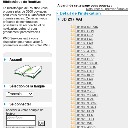
Bibliothèque de Rouffiac
A partir de cette page vous pouvez :
La bibliothèque de Rouffiac vous
Retourner au premier écran av
propose plus de 3500 ouvrages
Détail de l'indexation
pour vous divertir ou améliorer vos
connaissances. Cet écran vous
JD 297 VAI
présente de nombreuses
possibilités de recherche et de
JD 004.678 VIR
navigation, celles-ci sont
JD 030 COS
grandement paramétrables.
JD 034 GIR
PMB Services est à votre
JD 034 LAF
disposition pour vous aider à
JD 100 LAB
paramétrer ou adapter votre PMB.
JD 128 BRE
JD 155.4 BOU
JD 270.1 PAL
JD 291 DEV
Accueil
JD 291.13 KOE
JD 291.13 LIN
JD 292 CAU
JD 292 KOC
JD 292 LAR
JD 292 PIQ
Sélection de la langue
JD 304.2 GIR
JD 304.2 ZEI
JD 305.23 JAO
JD 305.8 VAI
JD 306.9 BOR
Se connecter
JD 306.9 SAU
accéder à votre compte de
JD 320 PON
lecteur
JD 323 PER
JD 323 TOU
JD 323 WIL
JD 332.49 VIS
Mot de passe oublié ?