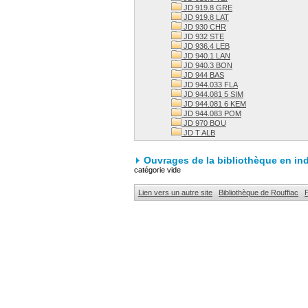
JD 919.8 GRE
JD 919.8 LAT
JD 930 CHR
JD 932 STE
JD 936.4 LEB
JD 940.1 LAN
JD 940.3 BON
JD 944 BAS
JD 944.033 FLA
JD 944.081 5 SIM
JD 944.081 6 KEM
JD 944.083 POM
JD 970 BOU
JD T ALB
Ouvrages de la bibliothèque en in
catégorie vide
Lien vers un autre site
Bibliothèque de Rouffiac