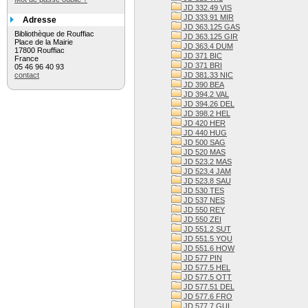
JD 332.49 VIS
JD 333.91 MIR
Adresse
JD 363.125 GAS
Bibliothèque de Rouffiac
JD 363.125 GIR
Place de la Mairie
JD 363.4 DUM
17800 Rouffiac
JD 371 BIC
France
JD 371 BRI
05 46 96 40 93
contact
JD 381.33 NIC
JD 390 BEA
JD 394.2 VAL
JD 394.26 DEL
JD 398.2 HEL
JD 420 HER
JD 440 HUG
JD 500 SAG
JD 520 MAS
JD 523.2 MAS
JD 523.4 JAM
JD 523.8 SAU
JD 530 TES
JD 537 NES
JD 550 REY
JD 550 ZEI
JD 551.2 SUT
JD 551.5 YOU
JD 551.6 HOW
JD 577 PIN
JD 577.5 HEL
JD 577.5 OTT
JD 577.51 DEL
JD 577.6 FRO
JD 577.7 GUI