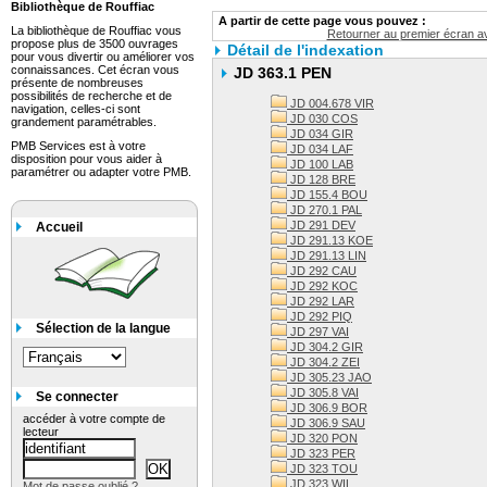
Bibliothèque de Rouffiac
A partir de cette page vous pouvez :
La bibliothèque de Rouffiac vous
Retourner au premier écran av
propose plus de 3500 ouvrages
Détail de l'indexation
pour vous divertir ou améliorer vos
connaissances. Cet écran vous
JD 363.1 PEN
présente de nombreuses
possibilités de recherche et de
JD 004.678 VIR
navigation, celles-ci sont
JD 030 COS
grandement paramétrables.
JD 034 GIR
PMB Services est à votre
JD 034 LAF
disposition pour vous aider à
JD 100 LAB
paramétrer ou adapter votre PMB.
JD 128 BRE
JD 155.4 BOU
JD 270.1 PAL
JD 291 DEV
Accueil
JD 291.13 KOE
JD 291.13 LIN
JD 292 CAU
JD 292 KOC
JD 292 LAR
JD 292 PIQ
Sélection de la langue
JD 297 VAI
JD 304.2 GIR
JD 304.2 ZEI
JD 305.23 JAO
JD 305.8 VAI
Se connecter
JD 306.9 BOR
accéder à votre compte de
JD 306.9 SAU
lecteur
JD 320 PON
JD 323 PER
JD 323 TOU
JD 323 WIL
Mot de passe oublié ?