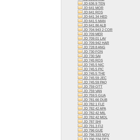
JD 636.9 TEN
JD 641 MOR
JD 641 ROS
JD 641.34 HED
JD 641.5 MAN
JD 641.86 ALB
JD 704.943 2 COR
JD 709 MER
JD 709.01 LAV
JD 709.942 HAR
JD 728.8 ANG
JD 730 FON
JD 730 SAI
JD 745 ROS
JD 745.5 NIC
JD 745.5 PIC
JD 745.5 THE
JD 745.59 JEC
JD 745.59 PAQ
JD 759 OTT
JD 759 VAN
JD 759.5 GUA
JD 781.66 DUB
JD 782.1 FLE
JD 782.42 APA
JD 782.42 MIL
JD 782.42 MOL
JD 787 SHI
JD 791.3 FIJ
JD 796 GUE
JD 796.333 NOV
JD 796.334 DES