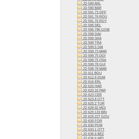
JD 590 ARL
JD 590 BAR
JD 591.73 OFF
JD 591.76 ROU
JD 591.76 ROY
JD 595 DEL
JD 595.796 GOM
JD 598 DAV
JD 599 SHA
JD 599 TRA
JD 599.5 DAI
JD 599.73 MAR
JD 599.75 DOI
JD 599.75 FRA
JD 599.78 GUI
JD 599.78 MAR
JD 611 BOU
JD 612.6 DUM
JD 616 ERL
JD 620 HAR
JD 620.16 PAR
JD 623 CER
JD 623.8 OTT
JD 625.2 TUR
JD 628.92 MOI
JD 629.133 BIN
JD 629.227 GOU
JD 630 FOR
JD 630 POM
JD 633.1 OTT
JD 636.6 BEZ
JD 636.6 WEI