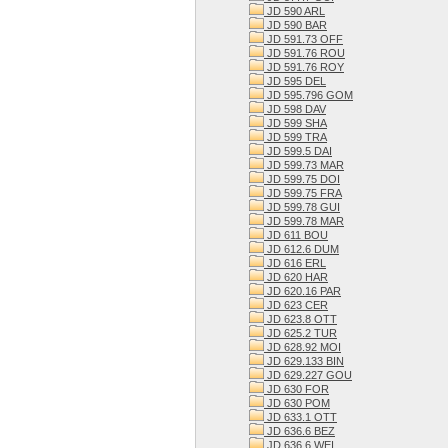
JD 590 ARL
JD 590 BAR
JD 591.73 OFF
JD 591.76 ROU
JD 591.76 ROY
JD 595 DEL
JD 595.796 GOM
JD 598 DAV
JD 599 SHA
JD 599 TRA
JD 599.5 DAI
JD 599.73 MAR
JD 599.75 DOI
JD 599.75 FRA
JD 599.78 GUI
JD 599.78 MAR
JD 611 BOU
JD 612.6 DUM
JD 616 ERL
JD 620 HAR
JD 620.16 PAR
JD 623 CER
JD 623.8 OTT
JD 625.2 TUR
JD 628.92 MOI
JD 629.133 BIN
JD 629.227 GOU
JD 630 FOR
JD 630 POM
JD 633.1 OTT
JD 636.6 BEZ
JD 636.6 WEI