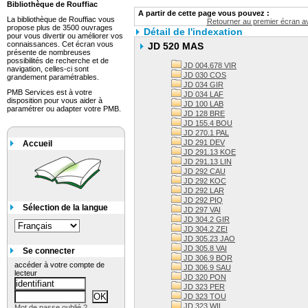
Bibliothèque de Rouffiac
A partir de cette page vous pouvez :
La bibliothèque de Rouffiac vous
Retourner au premier écran av
propose plus de 3500 ouvrages
Détail de l'indexation
pour vous divertir ou améliorer vos
connaissances. Cet écran vous
JD 520 MAS
présente de nombreuses
possibilités de recherche et de
JD 004.678 VIR
navigation, celles-ci sont
JD 030 COS
grandement paramétrables.
JD 034 GIR
PMB Services est à votre
JD 034 LAF
disposition pour vous aider à
JD 100 LAB
paramétrer ou adapter votre PMB.
JD 128 BRE
JD 155.4 BOU
JD 270.1 PAL
JD 291 DEV
Accueil
JD 291.13 KOE
JD 291.13 LIN
JD 292 CAU
JD 292 KOC
JD 292 LAR
JD 292 PIQ
Sélection de la langue
JD 297 VAI
JD 304.2 GIR
JD 304.2 ZEI
JD 305.23 JAO
JD 305.8 VAI
Se connecter
JD 306.9 BOR
accéder à votre compte de
JD 306.9 SAU
lecteur
JD 320 PON
JD 323 PER
JD 323 TOU
JD 323 WIL
Mot de passe oublié ?