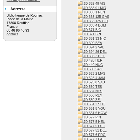
JD 332.49 VIS
JD 333.91 MIR
Adresse
JD 363.1 PEN
Bibliothèque de Rouffiac
JD 363.125 GAS
Place de la Mairie
JD 363.125 GIR
17800 Rouffiac
JD 363.4 DUM
France
JD 371 BIC
05 46 96 40 93
contact
JD 371 BRI
JD 381.33 NIC
JD 390 BEA
JD 394.2 VAL
JD 394.26 DEL
JD 398.2 HEL
JD 420 HER
JD 440 HUG
JD 500 SAG
JD 523.2 MAS
JD 523.4 JAM
JD 523.8 SAU
JD 530 TES
JD 537 NES
JD 550 REY
JD 550 ZEI
JD 551.2 SUT
JD 551.5 YOU
JD 551.6 HOW
JD 577 PIN
JD 577.5 HEL
JD 577.5 OTT
JD 577.51 DEL
JD 577.6 FRO
JD 577.7 GUI