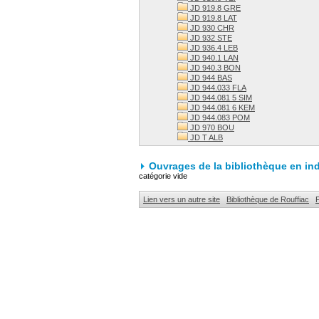
JD 919.8 GRE
JD 919.8 LAT
JD 930 CHR
JD 932 STE
JD 936.4 LEB
JD 940.1 LAN
JD 940.3 BON
JD 944 BAS
JD 944.033 FLA
JD 944.081 5 SIM
JD 944.081 6 KEM
JD 944.083 POM
JD 970 BOU
JD T ALB
Ouvrages de la bibliothèque en i
catégorie vide
Lien vers un autre site
Bibliothèque de Rouffiac