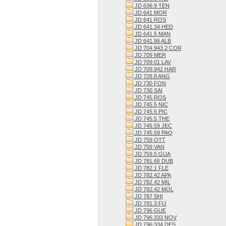
JD 636.9 TEN
JD 641 MOR
JD 641 ROS
JD 641.34 HED
JD 641.5 MAN
JD 641.86 ALB
JD 704.943 2 COR
JD 709 MER
JD 709.01 LAV
JD 709.942 HAR
JD 728.8 ANG
JD 730 FON
JD 730 SAI
JD 745 ROS
JD 745.5 NIC
JD 745.5 PIC
JD 745.5 THE
JD 745.59 JEC
JD 745.59 PAQ
JD 759 OTT
JD 759 VAN
JD 759.5 GUA
JD 781.66 DUB
JD 782.1 FLE
JD 782.42 APA
JD 782.42 MIL
JD 782.42 MOL
JD 787 SHI
JD 791.3 FIJ
JD 796 GUE
JD 796.333 NOV
JD 796.334 DES